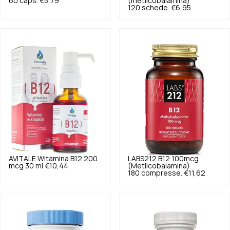
60 caps.
€5,79
(metilcobalamina)
120 schede.
€6,95
AVITALE
Witamina B12 200
LABS212
B12 100mcg
mcg 30 ml
€10,44
(Metilcobalamina)
180 compresse.
€11,62