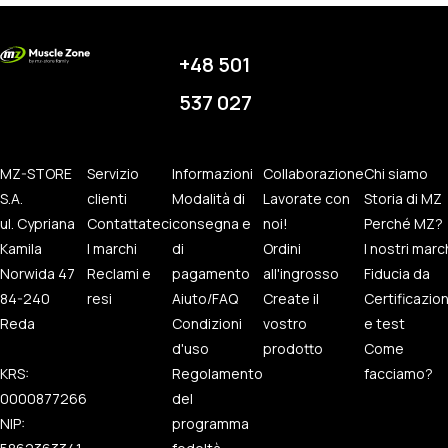
+48 501
537 027
MZ-STORE
Servizio
Informazioni
Collaborazione
Chi siamo
S.A.
clienti
Modalità di
Lavorate con
Storia di MZ
ul. Cypriana
Contattateci
consegna e
noi!
Perché MZ?
Kamila
I marchi
di
Ordini
I nostri marc
Norwida 47
Reclami e
pagamento
all'ingrosso
Fiducia da
84-240
resi
Aiuto/FAQ
Create il
Certificazio
Reda
Condizioni
vostro
e test
d'uso
prodotto
Come
KRS:
Regolamento
facciamo?
0000877266
del
NIP:
programma