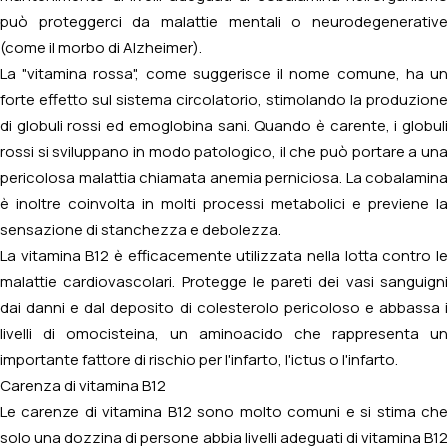
può proteggerci da malattie mentali o neurodegenerative
(come il morbo di Alzheimer).
La "vitamina rossa", come suggerisce il nome comune, ha un
forte effetto sul sistema circolatorio, stimolando la produzione
di globuli rossi ed emoglobina sani. Quando è carente, i globuli
rossi si sviluppano in modo patologico, il che può portare a una
pericolosa malattia chiamata anemia perniciosa. La cobalamina
è inoltre coinvolta in molti processi metabolici e previene la
sensazione di stanchezza e debolezza.
La vitamina B12 è efficacemente utilizzata nella lotta contro le
malattie cardiovascolari. Protegge le pareti dei vasi sanguigni
dai danni e dal deposito di colesterolo pericoloso e abbassa i
livelli di omocisteina, un aminoacido che rappresenta un
importante fattore di rischio per l'infarto, l'ictus o l'infarto.
Carenza di vitamina B12
Le carenze di vitamina B12 sono molto comuni e si stima che
solo una dozzina di persone abbia livelli adeguati di vitamina B12