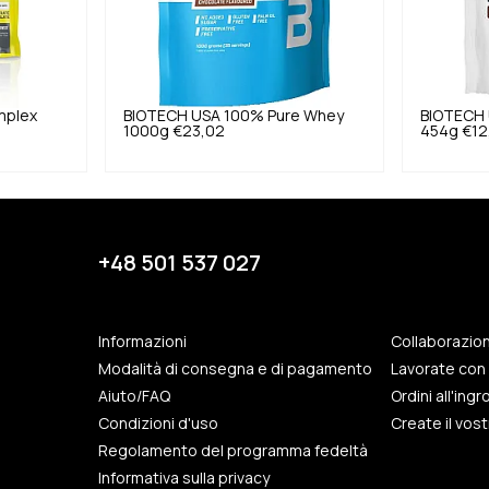
mplex
BIOTECH USA
100% Pure Whey
BIOTECH
1000g
€23,02
454g
€12
+48 501 537 027
Informazioni
Collaborazio
Modalità di consegna e di pagamento
Lavorate con 
Aiuto/FAQ
Ordini all'ing
Condizioni d'uso
Create il vos
Regolamento del programma fedeltà
Informativa sulla privacy