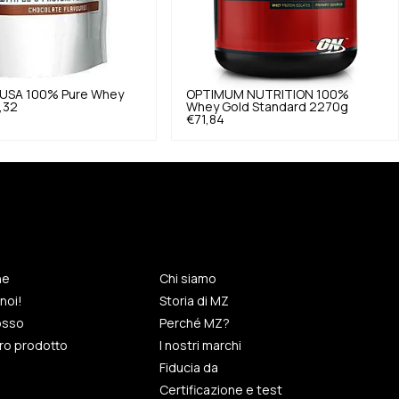
 USA
100% Pure Whey
OPTIMUM NUTRITION
100%
,32
Whey Gold Standard 2270g
€71,84
ne
Chi siamo
noi!
Storia di MZ
rosso
Perché MZ?
tro prodotto
I nostri marchi
Fiducia da
Certificazione e test