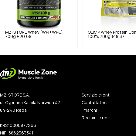
MZ-STORE
Whey (WPI+WPC)
OLIMP
Whey Protein Co
700g
€20,69
100% 700g
€18,37
MZ-STORE S.A.
Servizio clienti
ul. Cypriana Kamila Norwida 47
Contattateci
84-240 Reda
I marchi
Reclami e resi
KRS: 0000877266
NIP: 5862363341