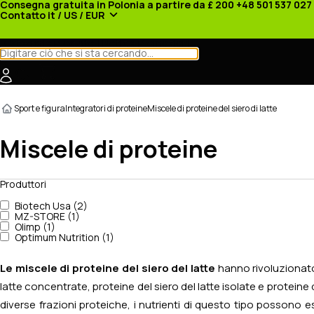
Consegna gratuita in Polonia a partire da £ 200
+48 501 537 027
Contatto
it / US / EUR
Categorie
Produttori
Notizie
Promozioni
Sport e figura
Integratori di proteine
Miscele di proteine del siero di latte
Miscele di proteine
Produttori
Biotech Usa (2)
MZ-STORE (1)
Olimp (1)
Optimum Nutrition (1)
Le miscele di proteine del siero del latte
hanno rivoluzionato
latte concentrate, proteine del siero del latte isolate e proteine 
diverse frazioni proteiche, i nutrienti di questo tipo possono