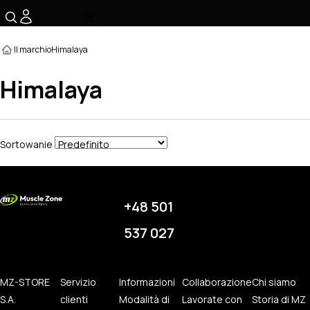
☰
Il marchio
Himalaya
Himalaya
Sortowanie
+48 501
537 027
MZ-STORE
Servizio
Informazioni
Collaborazione
Chi siamo
S.A.
clienti
Modalità di
Lavorate con
Storia di MZ