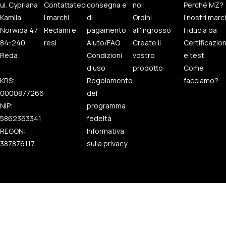
ul. Cypriana
Contattateci
consegna e
noi!
Perché MZ?
Kamila
I marchi
di
Ordini
I nostri marc
Norwida 47
Reclami e
pagamento
all'ingrosso
Fiducia da
84-240
resi
Aiuto/FAQ
Create il
Certificazio
Reda
Condizioni
vostro
e test
d'uso
prodotto
Come
KRS:
Regolamento
facciamo?
0000877266
del
NIP:
programma
5862363341
fedeltà
REGON:
Informativa
387876117
sulla privacy