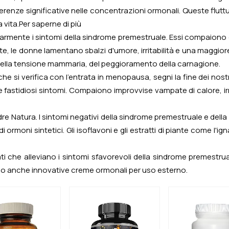
erenze significative nelle concentrazioni ormonali. Queste flut
 vita.
Per saperne di più
regolarmente i sintomi della sindrome premestruale. Essi compaio
e, le donne lamentano sbalzi d'umore, irritabilità e una maggiore
, della tensione mammaria, del peggioramento della carnagione.
che si verifica con l'entrata in menopausa, segni la fine dei no
 e fastidiosi sintomi. Compaiono improvvise vampate di calore, irr
 Madre Natura. I sintomi negativi della sindrome premestruale e
 ormoni sintetici. Gli isoflavoni e gli estratti di piante come l
che alleviano i sintomi sfavorevoli della sindrome premestrual
amo anche innovative creme ormonali per uso esterno.