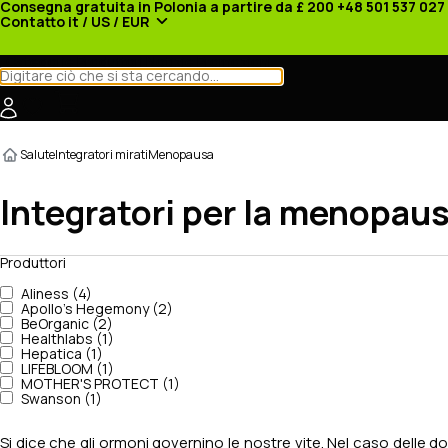
Consegna gratuita in Polonia a partire da £ 200
+48 501 537 027
Contatto
it / US / EUR
Categorie
Produttori
Notizie
Promozioni
Salute
Integratori mirati
Menopausa
Integratori per la menopau
Produttori
Aliness (4)
Apollo's Hegemony (2)
BeOrganic (2)
Healthlabs (1)
Hepatica (1)
LIFEBLOOM (1)
MOTHER'S PROTECT (1)
Swanson (1)
Si dice che gli ormoni governino le nostre vite. Nel caso delle d