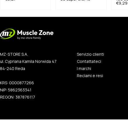
€9,29
MZ-STORE S.A.
Servizio clienti
ul. Cypriana Kamila Norwida 47
Contattateci
84-240 Reda
I marchi
Reclami e resi
KRS: 0000877266
NIP: 5862363341
REGON: 387876117