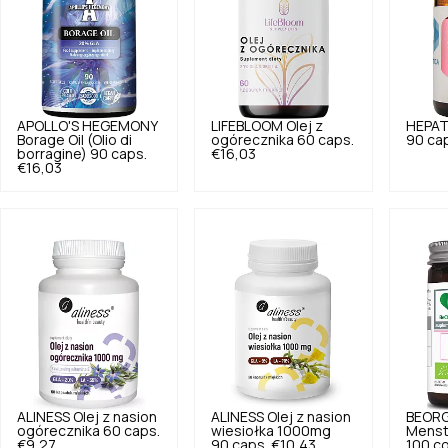
APOLLO'S HEGEMONY
LIFEBLOOM
Olej z
HEPAT
Borage Oil (Olio di
ogórecznika 60 caps.
90 ca
borragine) 90 caps.
€16,03
€16,03
ALINESS
Olej z nasion
ALINESS
Olej z nasion
BEOR
ogórecznika 60 caps.
wiesiołka 1000mg
Menst
€9,27
90 caps.
€10,43
100 c