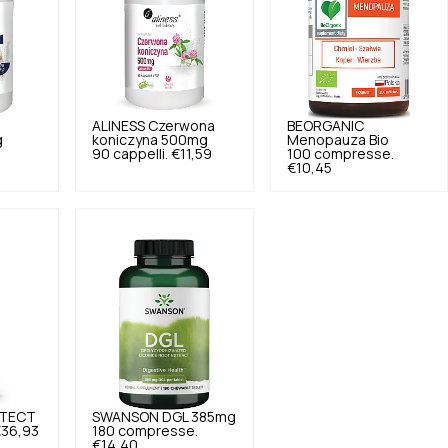
ALINESS
Czerwona
BEORGANIC
g
koniczyna 500mg
Menopauza Bio
90 cappelli.
€11,59
100 compresse.
€10,45
OTECT
SWANSON
DGL 385mg
36,93
180 compresse.
€14,40