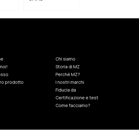
ne
Chi siamo
noi!
Storia di MZ
rosso
Perché MZ?
tro prodotto
I nostri marchi
Fiducia da
Certificazione e test
Come facciamo?