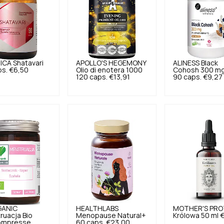
ICA
Shatavari
APOLLO'S HEGEMONY
ALINESS
Black
ps.
€6,50
Olio di enotera 1000
Cohosh 300 m
120 caps.
€13,91
90 caps.
€9,27
GANIC
HEALTHLABS
MOTHER'S PR
ruacja Bio
Menopause Natural+
Królowa 50 ml
€
ompresse.
60 caps.
€23,00