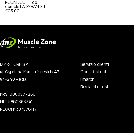
POUNDOUT
Top
damski LADY BANDIT
€23,02
MZ-STORE S.A.
Servizio clienti
ul. Cypriana Kamila Norwida 47
Contattateci
84-240 Reda
I marchi
Reclami e resi
KRS: 0000877266
NIP: 5862363341
REGON: 387876117