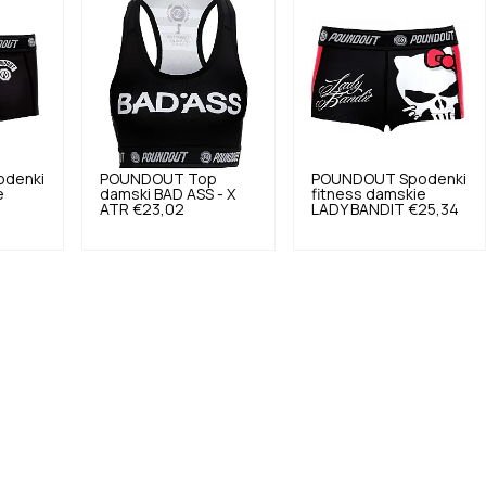
odenki
POUNDOUT
Top
POUNDOUT
Spodenki
e
damski BAD ASS - X
fitness damskie
ATR
€23,02
LADY BANDIT
€25,34