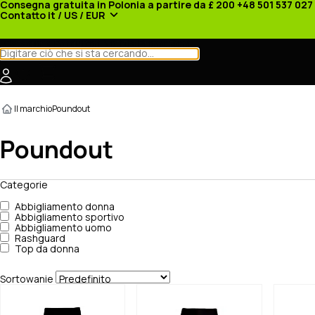
Consegna gratuita in Polonia a partire da £ 200
+48 501 537 027
Contatto
it / US / EUR
Categorie
Produttori
Notizie
Promozioni
Il marchio
Poundout
Poundout
Categorie
Abbigliamento donna
Abbigliamento sportivo
Abbigliamento uomo
Rashguard
Top da donna
Sortowanie