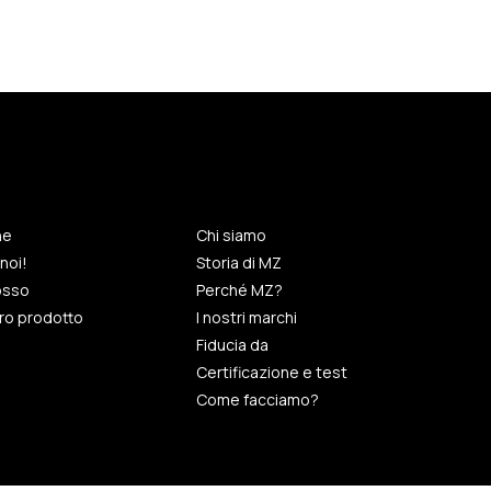
ne
Chi siamo
noi!
Storia di MZ
rosso
Perché MZ?
tro prodotto
I nostri marchi
Fiducia da
Certificazione e test
Come facciamo?