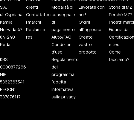
S.A.
clienti
Modalità di
Lavorate con
Storia di MZ
ul. Cypriana
Contattateci
consegna e
noi!
Perché MZ?
Kamila
I marchi
di
Ordini
I nostri marc
Norwida 47
Reclami e
pagamento
all'ingrosso
Fiducia da
84-240
resi
Aiuto/FAQ
Create il
Certificazio
Reda
Condizioni
vostro
e test
d'uso
prodotto
Come
KRS:
Regolamento
facciamo?
0000877266
del
NIP:
programma
5862363341
fedeltà
REGON:
Informativa
387876117
sulla privacy