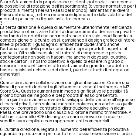
Store S.A. aumenta la propria base di clienti potenziali, incrementa
le possibilità di rotazione dell'assortimento (diverse normative per i
prodotti alimentari nei vari Paesi del mondo). alimentari nei diversi
Paesi del mondo), oltre a rendersi indipendente dalla volatilità del
mercato polacco o di qualsiasi altro mercato.
La terza direzione è quella di aumentare ulteriormente l'efficienza
produttiva e ottimizzare l'offerta di assortimento dei marchi privati -
scartando i prodotti che non mostrano potenziale, modificando la
composizione di alcuni di essi, cambiando il design grafico di intere
linee di prodotti. I guadagni di efficienza includeranno anche
l'automazione della produzione di altri tipi di prodotti rispetto al
passato. Oltre alle capsule, si tratterà di compresse e polveri,
confezionate non solo in flaconi, ma anche in doypack, bustine,
stick e cartoni. Il nostro obiettivo è quello di essere in grado di
creare in modo efficiente lotti relativamente grandi di prodotti in
base a qualsiasi richiesta dei clienti, purché si tratti di integratori
alimentari.
Quarta direzione: collaborazioni con gli ambasciatori. Creare una
linea di prodotti dedicati agli influencer e venduti nel negozio MZ-
Store S.A.. Questo aumenterà in modo significativo le possibilità
promozionali del negozio e dei prodotti in esso presentati.
La quinta direzione prevede lo sviluppo delle vendite all'ingrosso
di marchi privati, non solo sul mercato polacco, ma anche su quello
estero - compresi i contratti di distribuzione esclusiva in alcuni
Paesi, che prevedono una clausola di ordine minimo trimestrale. A
tal fine, il pannello B2B del negozio sarà rinnovato e il reparto
vendite sarà ampliato con rappresentanti commerciali.
L'ultima direzione, legata all'aumento dell'efficienza produttiva,
riguarda la produzione per conto terzi, ossia l'esecuzione di ordini