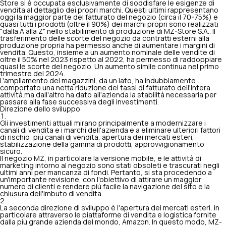
Store si è occupata esclusivamente di soddisfare le esigenze di
vendita al dettaglio dei propri marchi. Questi ultimi rappresentano
oggi la maggior parte del fatturato del negozio (circa il 70-75%) e
quasi tutti i prodotti (oltre il 90%) dei marchi propri sono realizzati
"dalla A alla Z" nello stabilimento di produzione di MZ-Store S.A.. Il
trasferimento delle scorte del negozio da contratti esterni alla
produzione propria ha permesso anche di aumentare i margini di
vendita. Questo, insieme a un aumento nominale delle vendite di
oltre il 50% nel 2023 rispetto al 2022, ha permesso di raddoppiare
quasi le scorte del negozio. Un aumento simile continua nel primo
trimestre del 2024.
L'ampliamento dei magazzini, da un lato, ha indubbiamente
comportato una netta riduzione dei tassi di fatturato dell'intera
attività.ma dall'altro ha dato all'azienda la stabilità necessaria per
passare alla fase successiva degli investimenti.
Direzione dello sviluppo
Gli investimenti attuali mirano principalmente a modernizzare i
canali di vendita e i marchi dell'azienda e a eliminare ulteriori fattori
di rischio: più canali di vendita, apertura dei mercati esteri,
stabilizzazione della gamma di prodotti, approvvigionamento
sicuro.
Il negozio MZ, in particolare la versione mobile, e le attività di
marketing intorno al negozio sono stati obsoleti e trascurati negli
ultimi anni per mancanza di fondi. Pertanto, si sta procedendo a
un'importante revisione, con l'obiettivo di attirare un maggior
numero di clienti e rendere più facile la navigazione del sito e la
chiusura dell'imbuto di vendita.
La seconda direzione di sviluppo è l'apertura dei mercati esteri, in
particolare attraverso le piattaforme di vendita e logistica fornite
dalla più grande azienda del mondo, Amazon. In questo modo, MZ-