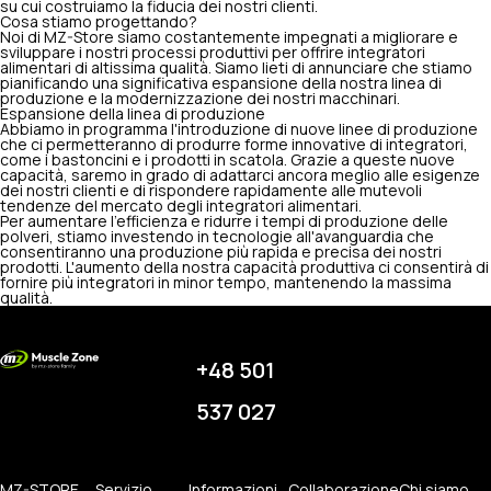
su cui costruiamo la fiducia dei nostri clienti.
Cosa stiamo progettando?
Noi di MZ-Store siamo costantemente impegnati a migliorare e
sviluppare i nostri processi produttivi per offrire integratori
alimentari di altissima qualità. Siamo lieti di annunciare che stiamo
pianificando una significativa espansione della nostra linea di
produzione e la modernizzazione dei nostri macchinari.
Espansione della linea di produzione
Abbiamo in programma l'introduzione di nuove linee di produzione
che ci permetteranno di produrre forme innovative di integratori,
come i bastoncini e i prodotti in scatola. Grazie a queste nuove
capacità, saremo in grado di adattarci ancora meglio alle esigenze
dei nostri clienti e di rispondere rapidamente alle mutevoli
tendenze del mercato degli integratori alimentari.
Per aumentare l'efficienza e ridurre i tempi di produzione delle
polveri, stiamo investendo in tecnologie all'avanguardia che
consentiranno una produzione più rapida e precisa dei nostri
prodotti. L'aumento della nostra capacità produttiva ci consentirà di
fornire più integratori in minor tempo, mantenendo la massima
qualità.
+48 501
537 027
MZ-STORE
Servizio
Informazioni
Collaborazione
Chi siamo