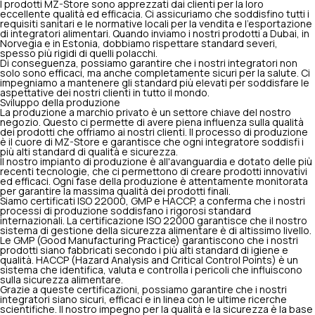
I prodotti MZ-Store sono apprezzati dai clienti per la loro
eccellente qualità ed efficacia. Ci assicuriamo che soddisfino tutti i
requisiti sanitari e le normative locali per la vendita e l'esportazione
di integratori alimentari. Quando inviamo i nostri prodotti a Dubai, in
Norvegia e in Estonia, dobbiamo rispettare standard severi,
spesso più rigidi di quelli polacchi.
Di conseguenza, possiamo garantire che i nostri integratori non
solo sono efficaci, ma anche completamente sicuri per la salute. Ci
impegniamo a mantenere gli standard più elevati per soddisfare le
aspettative dei nostri clienti in tutto il mondo.
Sviluppo della produzione
La produzione a marchio privato è un settore chiave del nostro
negozio. Questo ci permette di avere piena influenza sulla qualità
dei prodotti che offriamo ai nostri clienti. Il processo di produzione
è il cuore di MZ-Store e garantisce che ogni integratore soddisfi i
più alti standard di qualità e sicurezza.
Il nostro impianto di produzione è all'avanguardia e dotato delle più
recenti tecnologie, che ci permettono di creare prodotti innovativi
ed efficaci. Ogni fase della produzione è attentamente monitorata
per garantire la massima qualità dei prodotti finali.
Siamo certificati ISO 22000, GMP e HACCP, a conferma che i nostri
processi di produzione soddisfano i rigorosi standard
internazionali. La certificazione ISO 22000 garantisce che il nostro
sistema di gestione della sicurezza alimentare è di altissimo livello.
Le GMP (Good Manufacturing Practice) garantiscono che i nostri
prodotti siano fabbricati secondo i più alti standard di igiene e
qualità. HACCP (Hazard Analysis and Critical Control Points) è un
sistema che identifica, valuta e controlla i pericoli che influiscono
sulla sicurezza alimentare.
Grazie a queste certificazioni, possiamo garantire che i nostri
integratori siano sicuri, efficaci e in linea con le ultime ricerche
scientifiche. Il nostro impegno per la qualità e la sicurezza è la base