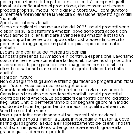
per la produzione di integratori per altre entità, compresi quelli
basati sul configuratore di produzione, che consente di creare
prodotti propri sui moduli forniti da MZ-Store S.A.. Il configuratore
aumenterà notevolmente la velocità di evasione rispetto agli ordini
"normali".
Spedizioni internazionali
Siamo orgogliosi di annunciare che dal 2023 i nostri prodotti sono
disponibili sulla piattaforma Amazon, dove sono stati accolti con
entusiasmo dai clienti. Iniziare a vendere su Amazon è stato un
passo importante nello sviluppo della nostra azienda, che ci ha
permesso di raggiungere un pubblico più ampio nel mercato
globale.
Espansione continua dei mercati disponibili
La nostra presenza su Amazon è in continua espansione. Lavoriamo
costantemente per aumentare la disponibilità dei nostri prodotti in
diversi mercati, per garantire che il maggior numero possibile di
clienti possa beneficiare dei nostri integratori alimentari di alta
qualità.
Piani per il futuro
Non ci adagiamo sugli allori e stiamo già facendo progetti ambiziosi
per il futuro. Ecco cosa stiamo progettando:
Canada e Messico:
abbiamo intenzione di iniziare a vendere in
Canada e in Messico per rendere disponibili i nostri prodotti ai
clienti del Nord America. Le spedizioni dal nostro centro logistico
negli Stati Uniti ci permetteranno di consegnare gli ordini in modo
rapido ed efficiente, garantendo la massima qualità del servizio.
Vendite e distribuzione
I nostri prodotti sono riconosciuti nei mercati internazionali.
Distribuiamo i nostri marchi a Dubai, in Norvegia e in Estonia, dove
hanno guadagnato la fiducia e l'apprezzamento dei clienti. I nostri
distributori in questi Paesi ottengono ricavi elevati, grazie alla
grande qualità dei nostri prodotti.