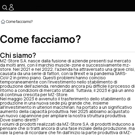
☰
Come facciamo?
Come facciamo?
Chi siamo?
MZ-Store S.A. nasce dalla fusione di aziende presenti sul mercato
da molti anni, con il marchio muscle-zone e successivamente mz-
store. Nel 2021 e nel 2022, l'azienda ha attraversato una grave crisi,
causata da una serie di fattori, con la Brexit e la pandemia SARS-
CoV-2 in primo piano. Questi problemi hanno coinciso
temporaneamente con l'investimento nello stabilimento di
produzione dell'azienda, rendendo ancora più difficile il processo di
ritorno a condizioni di mercato stabili. Tuttavia, il 2023 è già un anno
di continua crescita per MZ-Store.
Nel maggio 2023 è avvenuto il trasferimento dello stabilimento di
produzione in una nuova sede più grande che, insieme
all'investimento in ulteriori macchinari, ha portato a un significativo
aumento della capacità produttiva. Nel 2025 abbiamo acquistato
un nuovo capannone per ampliare la nostra struttura produttiva.
Dove siamo diretti?
I volumi di prodotti realizzati da MZ-Store S.A. di prodotti inducono a
pensare che si tratti ancora di una fase iniziale della produzione, ma
vale la pena di ricordare che fin dall'inizio la parte produttiva di MZ-