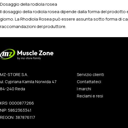
Dosaggio della rodiola rosea
Il dosaggio della rodiola rosea dipende dalla forma del prodotto e
giorno. La Rhodiola Rosea può essere assunta sotto forma di capsul
raccomandazioni del produttore.
MZ-STORE S.A.
Servizio clienti
ul. Cypriana Kamila Norwida 47
Contattateci
84-240 Reda
I marchi
Reclami e resi
KRS: 0000877266
NIP: 5862363341
REGON: 387876117