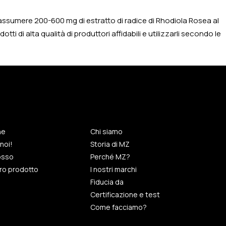
di assumere 200-600 mg di estratto di radice di Rhodiola Rosea al
di alta qualità di produttori affidabili e utilizzarli secondo le
ne
Chi siamo
noi!
Storia di MZ
rosso
Perché MZ?
tro prodotto
I nostri marchi
Fiducia da
Certificazione e test
Come facciamo?