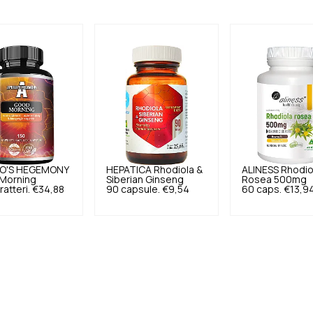
O'S HEGEMONY
HEPATICA
Rhodiola &
ALINESS
Rhodio
Morning
Siberian Ginseng
Rosea 500mg
ratteri.
€34,88
90 capsule.
€9,54
60 caps.
€13,9