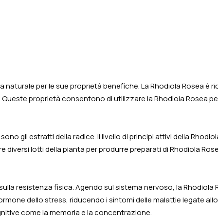
 naturale per le sue proprietà benefiche. La Rhodiola Rosea è ricc
. Queste proprietà consentono di utilizzare la Rhodiola Rosea per r
ono gli estratti della radice. Il livello di principi attivi della Rho
re diversi lotti della pianta per produrre preparati di Rhodiola R
la resistenza fisica. Agendo sul sistema nervoso, la Rhodiola Ros
ell'ormone dello stress, riducendo i sintomi delle malattie legate a
ognitive come la memoria e la concentrazione.