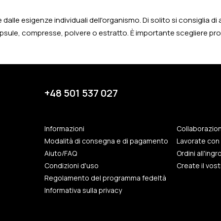
 dalle esigenze individuali dell'organismo. Di solito si consiglia 
e, compresse, polvere o estratto. È importante scegliere prodotti 
+48 501 537 027
Informazioni
Collaborazio
Modalità di consegna e di pagamento
Lavorate con 
Aiuto/FAQ
Ordini all'ing
Condizioni d'uso
Create il vos
Regolamento del programma fedeltà
Informativa sulla privacy