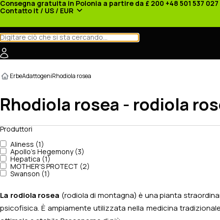
Consegna gratuita in Polonia a partire da £ 200
+48 501 537 027
Contatto
it / US / EUR
Categorie
Produttori
Notizie
Promozioni
Erbe
Adattogeni
Rhodiola rosea
Rhodiola rosea - rodiola ro
Produttori
Aliness (1)
Apollo's Hegemony (3)
Hepatica (1)
MOTHER'S PROTECT (2)
Swanson (1)
La rodiola rosea
(rodiola di montagna) è una pianta straordinari
psicofisica. È ampiamente utilizzata nella medicina tradizionale 