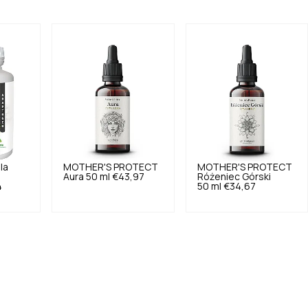
la
MOTHER'S PROTECT
MOTHER'S PROTECT
Aura 50 ml
€43,97
Różeniec Górski
4
50 ml
€34,67