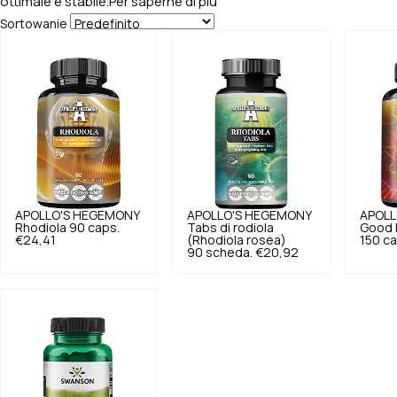
ottimale e stabile.
Per saperne di più
Sortowanie
APOLLO'S HEGEMONY
APOLLO'S HEGEMONY
APOLL
Rhodiola 90 caps.
Tabs di rodiola
Good 
€24,41
(Rhodiola rosea)
150 ca
90 scheda.
€20,92