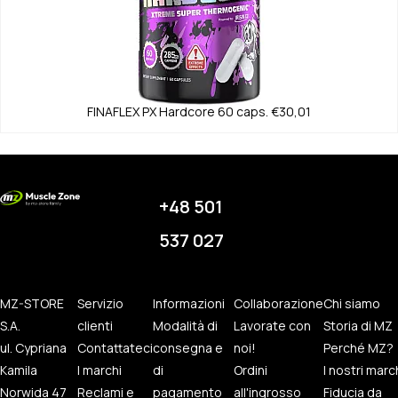
FINAFLEX
PX Hardcore 60 caps.
€30,01
+48 501
537 027
MZ-STORE
Servizio
Informazioni
Collaborazione
Chi siamo
S.A.
clienti
Modalità di
Lavorate con
Storia di MZ
ul. Cypriana
Contattateci
consegna e
noi!
Perché MZ?
Kamila
I marchi
di
Ordini
I nostri marc
Norwida 47
Reclami e
pagamento
all'ingrosso
Fiducia da