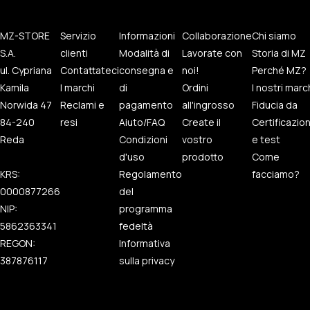
MZ-STORE
Servizio
Informazioni
Collaborazione
Chi siamo
S.A.
clienti
Modalità di
Lavorate con
Storia di MZ
ul. Cypriana
Contattateci
consegna e
noi!
Perché MZ?
Kamila
I marchi
di
Ordini
I nostri marc
Norwida 47
Reclami e
pagamento
all'ingrosso
Fiducia da
84-240
resi
Aiuto/FAQ
Create il
Certificazio
Reda
Condizioni
vostro
e test
d'uso
prodotto
Come
KRS:
Regolamento
facciamo?
0000877266
del
NIP:
programma
5862363341
fedeltà
REGON:
Informativa
387876117
sulla privacy