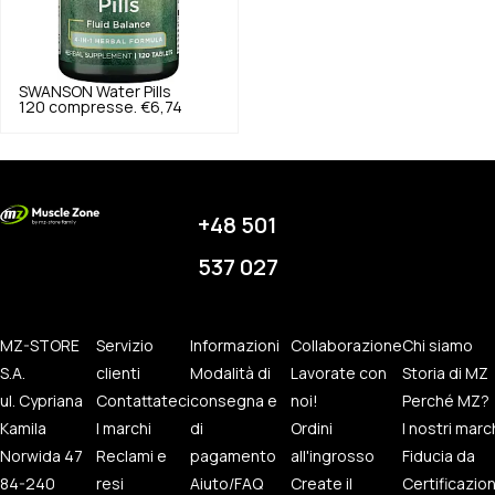
SWANSON
Water Pills
120 compresse.
€6,74
+48 501
537 027
MZ-STORE
Servizio
Informazioni
Collaborazione
Chi siamo
S.A.
clienti
Modalità di
Lavorate con
Storia di MZ
ul. Cypriana
Contattateci
consegna e
noi!
Perché MZ?
Kamila
I marchi
di
Ordini
I nostri marc
Norwida 47
Reclami e
pagamento
all'ingrosso
Fiducia da
84-240
resi
Aiuto/FAQ
Create il
Certificazio