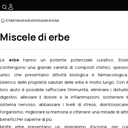
☰
Erbe
Erbe ed estratti
Miscele di erbe
Miscele di erbe
Le
erbe
hanno un potente potenziale curativo. Ess
contengono una grande varietà di composti chimici, spesso
unici, che presentano attività biologica e farmacologica.
L'elenco delle proprietà salutari delle erbe è molto lungo. Con il
loro aiuto è possibile rafforzare l'immunità, eliminare i disturbi
digestivi, alleviare il dolore e le infiammazioni, sostenere il
sistema nervoso, abbassare i livelli di stress, disintossicare
l'organismo, migliorare la memoria e ottenere una miriade di altri
benefici.
Per saperne di più
Molte erbe presentano un sinergismo d'azione, per cui