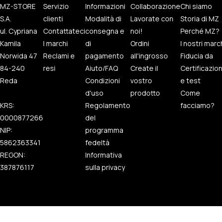
MZ-STORE
Servizio
Informazioni
Collaborazione
Chi siamo
S.A.
clienti
Modalità di
Lavorate con
Storia di MZ
ul. Cypriana
Contattateci
consegna e
noi!
Perché MZ?
Kamila
I marchi
di
Ordini
I nostri marc
Norwida 47
Reclami e
pagamento
all'ingrosso
Fiducia da
84-240
resi
Aiuto/FAQ
Create il
Certificazio
Reda
Condizioni
vostro
e test
d'uso
prodotto
Come
KRS:
Regolamento
facciamo?
0000877266
del
NIP:
programma
5862363341
fedeltà
REGON:
Informativa
387876117
sulla privacy