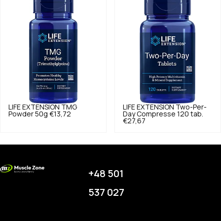
LIFE EXTENSION
TMG
LIFE EXTENSION
Two-Per-
Powder 50g
€13,72
Day Compresse 120 tab.
€27,67
+48 501
537 027