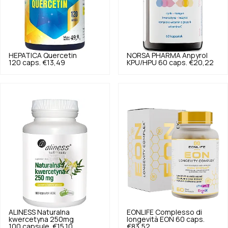
HEPATICA
Quercetin
NORSA PHARMA
Anpyrol
120 caps.
€13,49
KPU/HPU 60 caps.
€20,22
ALINESS
Naturalna
EONLIFE
Complesso di
kwercetyna 250mg
longevità EON 60 caps.
100 capsule.
€15,10
€83,52