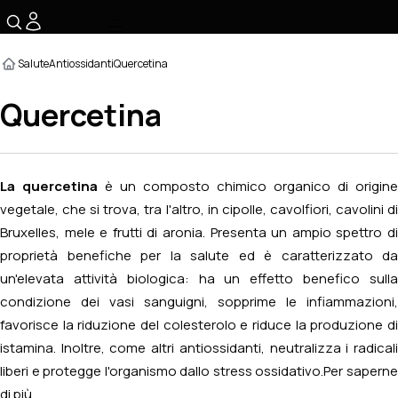
☰
Salute
Antiossidanti
Quercetina
Quercetina
La quercetina
è un composto chimico organico di origine
vegetale, che si trova, tra l'altro, in cipolle, cavolfiori, cavolini di
Bruxelles, mele e frutti di aronia. Presenta un ampio spettro di
proprietà benefiche per la salute ed è caratterizzato da
un'elevata attività biologica: ha un effetto benefico sulla
condizione dei vasi sanguigni, sopprime le infiammazioni,
favorisce la riduzione del colesterolo e riduce la produzione di
istamina. Inoltre, come altri antiossidanti, neutralizza i radicali
liberi e protegge l'organismo dallo stress ossidativo.
Per sapern
di più