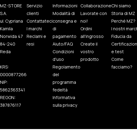
MZ-STORE
Servizio
Informazioni
Collaborazione
Chi siamo
S.A.
clienti
Modalità di
Lavorate con
Storia di MZ
ul. Cypriana
Contattateci
consegna e
noi!
Perché MZ?
Kamila
I marchi
di
Ordini
I nostri marc
Norwida 47
Reclami e
pagamento
all'ingrosso
Fiducia da
84-240
resi
Aiuto/FAQ
Create il
Certificazio
Reda
Condizioni
vostro
e test
d'uso
prodotto
Come
KRS:
Regolamento
facciamo?
0000877266
del
NIP:
programma
5862363341
fedeltà
REGON:
Informativa
387876117
sulla privacy