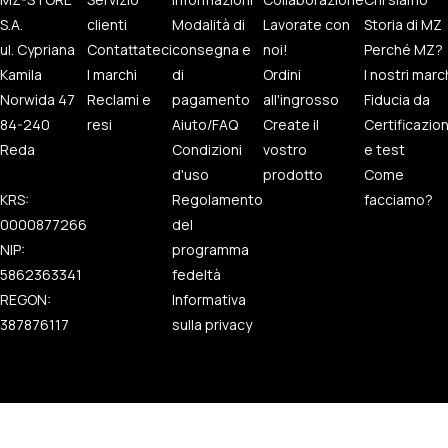
S.A.
clienti
Modalità di
Lavorate con
Storia di MZ
ul. Cypriana
Contattateci
consegna e
noi!
Perché MZ?
Kamila
I marchi
di
Ordini
I nostri marc
Norwida 47
Reclami e
pagamento
all'ingrosso
Fiducia da
84-240
resi
Aiuto/FAQ
Create il
Certificazio
Reda
Condizioni
vostro
e test
d'uso
prodotto
Come
KRS:
Regolamento
facciamo?
0000877266
del
NIP:
programma
5862363341
fedeltà
REGON:
Informativa
387876117
sulla privacy