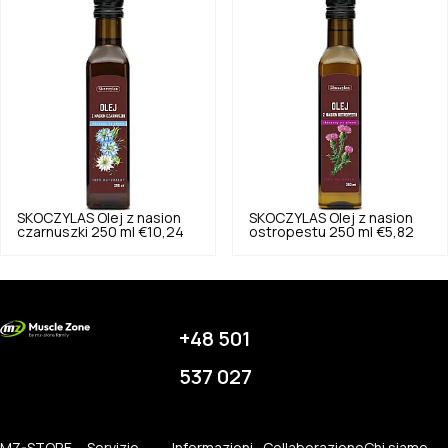
SKOCZYLAS
Olej z nasion
SKOCZYLAS
Olej z nasion
czarnuszki 250 ml
€10,24
ostropestu 250 ml
€5,82
+48 501
537 027
MZ-STORE
Servizio
Informazioni
Collaborazione
Chi siamo