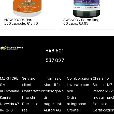
NOW FOODS
Boron
SWANSON
Boron 6mg
250 capsule.
€13,70
60 caps.
€3,95
+48 501
537 027
MZ-STORE
Servizio
Informazioni
Collaborazione
Chi siamo
S.A.
clienti
Modalità di
Lavorate con
Storia di MZ
ul. Cypriana
Contattateci
consegna e
noi!
Perché MZ?
Kamila
I marchi
di
Ordini
I nostri marc
Norwida 47
Reclami e
pagamento
all'ingrosso
Fiducia da
84-240
resi
Aiuto/FAQ
Create il
Certificazio