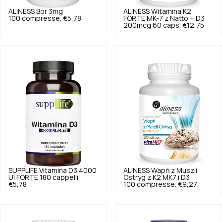
ALINESS
Bor 3mg
ALINESS
Witamina K2
100 compresse.
€5,78
FORTE MK-7 z Natto + D3
200mcg 60 caps.
€12,75
SUPPLIFE
Vitamina D3 4000
ALINESS
Wapń z Muszli
UI FORTE 180 cappelli.
Ostryg z K2 MK7 i D3
€5,78
100 compresse.
€9,27