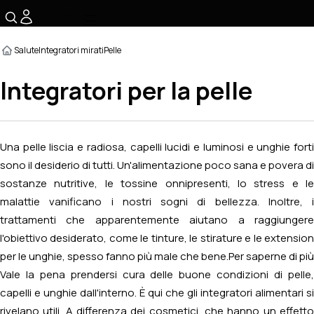
☰
Salute
Integratori mirati
Pelle
Integratori per la pelle
Una pelle liscia e radiosa, capelli lucidi e luminosi e unghie forti
sono il desiderio di tutti. Un'alimentazione poco sana e povera di
sostanze nutritive, le tossine onnipresenti, lo stress e le
malattie vanificano i nostri sogni di bellezza. Inoltre, i
trattamenti che apparentemente aiutano a raggiungere
l'obiettivo desiderato, come le tinture, le stirature e le extension
per le unghie, spesso fanno più male che bene.
Per saperne di più
Vale la pena prendersi cura delle buone condizioni di pelle,
capelli e unghie dall'interno. È qui che gli integratori alimentari si
rivelano utili. A differenza dei cosmetici, che hanno un effetto