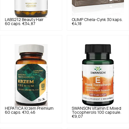
LABS212
Beauty Hair
OLIMP
Chela-Cynk 30 kaps.
60 caps.
€34,87
€4,18
HEPATICA
Krzem Premium
SWANSON
Vitamin E Mixed
60 caps.
€10,46
Tocopherols 100 capsule.
€9,07