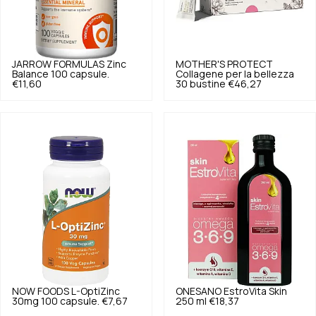
JARROW FORMULAS
Zinc
MOTHER'S PROTECT
Balance 100 capsule.
Collagene per la bellezza
€11,60
30 bustine
€46,27
NOW FOODS
L-OptiZinc
ONESANO
EstroVita Skin
30mg 100 capsule.
€7,67
250 ml
€18,37