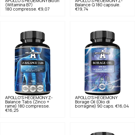
APOLLO'S HEGEMONY
Biotin
APOLLO'S HEGEMONY
Z-
(Witamina B7)
Balance Q 180 capsule.
180 compresse.
€9,07
€19,74
APOLLO'S HEGEMONY
Z-
APOLLO'S HEGEMONY
Balance Tabs (Zinco +
Borage Oil (Olio di
rame) 180 compresse.
borragine) 90 caps.
€16,04
€16,25