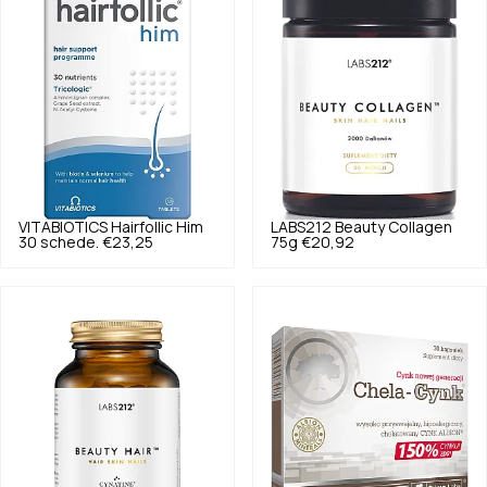
VITABIOTICS
Hairfollic Him
LABS212
Beauty Collagen
30 schede.
€23,25
75g
€20,92