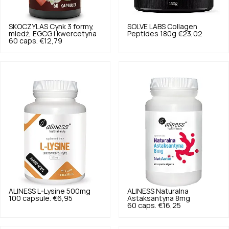
SKOCZYLAS
Cynk 3 formy,
SOLVE LABS
Collagen
miedź, EGCG i kwercetyna
Peptides 180g
€23,02
60 caps.
€12,79
ALINESS
L-Lysine 500mg
ALINESS
Naturalna
100 capsule.
€6,95
Astaksantyna 8mg
60 caps.
€16,25