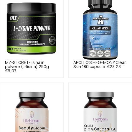
MZ-STORE
L-lisina in
APOLLO'S HEGEMONY
Clear
polvere (L-lisina) 250g
Skin 180 capsule.
€23,23
€9,07