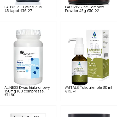
LABS212
L-Lysine Plus
LABS212
Zinc Complex
45 tappi.
€16,27
Powder 45g
€30,22
ALINESS
Kwas hialuronowy
AVITALE
Tokotrienole 30 ml
150mg 100 compresse.
€19,74
€11,60