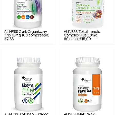
ALINESS
Cynk Organiczny
ALINESS
Tokotrienols
Trio 15mg 100 compresse.
Complex Plus 50mg
€7,65
60 caps.
€15,09
ALINESS
Biotyna 2500mcg
ALINESS
Naturalny