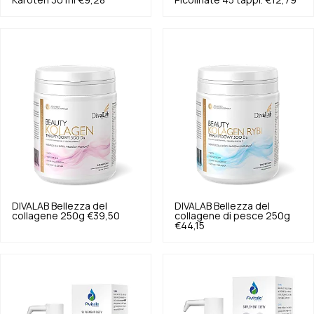
Karoten 30 ml
€9,28
Picolinate 45 tappi.
€12,79
DIVALAB
Bellezza del
DIVALAB
Bellezza del
collagene 250g
€39,50
collagene di pesce 250g
€44,15