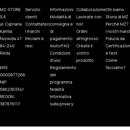
MZ-STORE
Servizio
Informazioni
Collaborazione
Chi siamo
S.A.
clienti
Modalità di
Lavorate con
Storia di MZ
ul. Cypriana
Contattateci
consegna e
noi!
Perché MZ?
Kamila
I marchi
di
Ordini
I nostri marc
Norwida 47
Reclami e
pagamento
all'ingrosso
Fiducia da
84-240
resi
Aiuto/FAQ
Create il
Certificazio
Reda
Condizioni
vostro
e test
d'uso
prodotto
Come
KRS:
Regolamento
facciamo?
0000877266
del
NIP:
programma
5862363341
fedeltà
REGON:
Informativa
387876117
sulla privacy