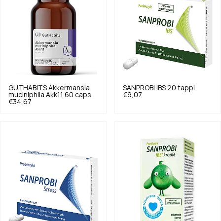
GUTHABITS
Akkermansia
SANPROBI
IBS 20 tappi.
muciniphila Akk11 60 caps.
€9,07
€34,67