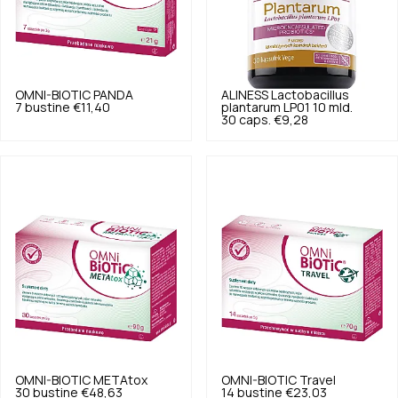
OMNI-BIOTIC
PANDA
ALINESS
Lactobacillus
7 bustine
€11,40
plantarum LP01 10 mld.
30 caps.
€9,28
OMNI-BIOTIC
METAtox
OMNI-BIOTIC
Travel
30 bustine
€48,63
14 bustine
€23,03