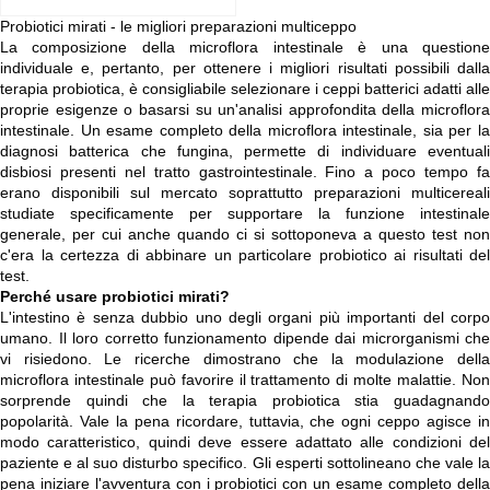
Probiotici mirati - le migliori preparazioni multiceppo
La composizione della microflora intestinale è una questione
individuale e, pertanto, per ottenere i migliori risultati possibili dalla
terapia probiotica, è consigliabile selezionare i ceppi batterici adatti alle
proprie esigenze o basarsi su un'analisi approfondita della microflora
intestinale. Un esame completo della microflora intestinale, sia per la
diagnosi batterica che fungina, permette di individuare eventuali
disbiosi presenti nel tratto gastrointestinale. Fino a poco tempo fa
erano disponibili sul mercato soprattutto preparazioni multicereali
studiate specificamente per supportare la funzione intestinale
generale, per cui anche quando ci si sottoponeva a questo test non
c'era la certezza di abbinare un particolare probiotico ai risultati del
test.
Perché usare probiotici mirati?
L'intestino è senza dubbio uno degli organi più importanti del corpo
umano. Il loro corretto funzionamento dipende dai microrganismi che
vi risiedono. Le ricerche dimostrano che la modulazione della
microflora intestinale può favorire il trattamento di molte malattie. Non
sorprende quindi che la terapia probiotica stia guadagnando
popolarità. Vale la pena ricordare, tuttavia, che ogni ceppo agisce in
modo caratteristico, quindi deve essere adattato alle condizioni del
paziente e al suo disturbo specifico. Gli esperti sottolineano che vale la
pena iniziare l'avventura con i probiotici con un esame completo della