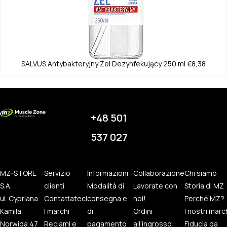
SALVUS
Antybakteryjny Żel Dezynfekujący 250 ml
€8,38
+48 501
537 027
MZ-STORE
Servizio
Informazioni
Collaborazione
Chi siamo
S.A.
clienti
Modalità di
Lavorate con
Storia di MZ
ul. Cypriana
Contattateci
consegna e
noi!
Perché MZ?
Kamila
I marchi
di
Ordini
I nostri marc
Norwida 47
Reclami e
pagamento
all'ingrosso
Fiducia da