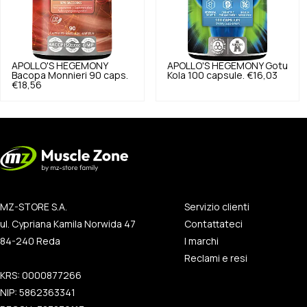
APOLLO'S HEGEMONY
APOLLO'S HEGEMONY
Gotu
Bacopa Monnieri 90 caps.
Kola 100 capsule.
€16,03
€18,56
MZ-STORE S.A.
Servizio clienti
ul. Cypriana Kamila Norwida 47
Contattateci
84-240 Reda
I marchi
Reclami e resi
KRS: 0000877266
NIP: 5862363341