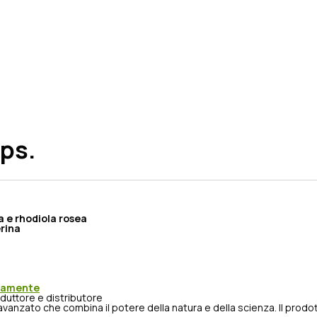
aps.
a e rhodiola rosea
erina
atamente
duttore e distributore
 avanzato che combina il potere della natura e della scienza. Il pr