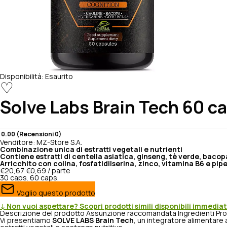
Disponibilità:
Esaurito
♡
Solve Labs
Brain Tech 60 c
0.00 (Recensioni 0)
Venditore:
MZ-Store S.A.
Combinazione unica di estratti vegetali e nutrienti
Contiene estratti di centella asiatica, ginseng, tè verde, bacop
Arricchito con colina, fosfatidilserina, zinco, vitamina B6 e pip
€20,67
€0,69 / parte
30 caps.
60 caps.
Voglio questo prodotto
↓ Non vuoi aspettare? Scopri prodotti simili disponibili immedi
Descrizione del prodotto
Assunzione raccomandata
Ingredienti
Pro
Vi presentiamo
SOLVE LABS Brain Tech
, un integratore alimentare