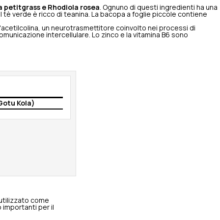
 petitgrass e Rhodiola rosea
. Ognuno di questi ingredienti ha una
Il tè verde è ricco di teanina. La bacopa a foglie piccole contiene
'acetilcolina, un neurotrasmettitore coinvolto nei processi di
omunicazione intercellulare. Lo zinco e la vitamina B6 sono
(Gotu Kola)
utilizzato come
 importanti per il