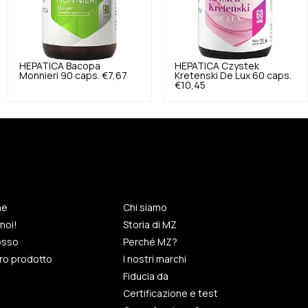
HEPATICA
Bacopa
HEPATICA
Czystek
Monnieri 90 caps.
€7,67
Kretenski De Lux 60 caps.
€10,45
ne
Chi siamo
noi!
Storia di MZ
rosso
Perché MZ?
tro prodotto
I nostri marchi
Fiducia da
Certificazione e test