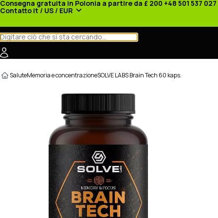
Consegna gratuita in Polonia a partire da £ 200
+48 501 537 027
Contatto
it / US / EUR
Categorie
Produttori
Notizie
Promozioni
Salute
Memoria e concentrazione
SOLVE LABS Brain Tech 60 kaps.