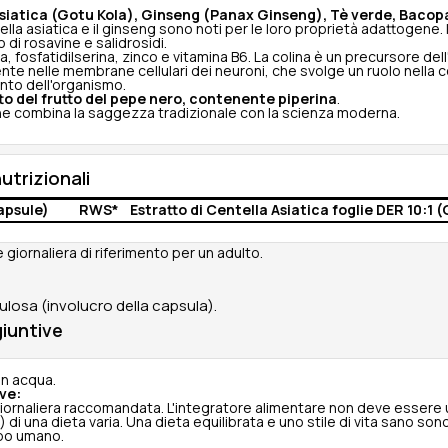
siatica (Gotu Kola), Ginseng (Panax Ginseng), Tè verde, Bacopa
ella asiatica e il ginseng sono noti per le loro proprietà adattogene. 
 di rosavine e salidrosidi.
 fosfatidilserina, zinco e vitamina B6. La colina è un precursore dell
te nelle membrane cellulari dei neuroni, che svolge un ruolo nella c
nto dell'organismo.
to del frutto del pepe nero, contenente piperina
.
e combina la saggezza tradizionale con la scienza moderna.
utrizionali
capsule)
RWS*
Estratto di Centella Asiatica foglie DER 10:1 
 giornaliera di riferimento per un adulto.
lulosa (involucro della capsula).
iuntive
n acqua.
ve:
iornaliera raccomandata. L'integratore alimentare non deve essere 
 di una dieta varia. Una dieta equilibrata e uno stile di vita sano sono
po umano.