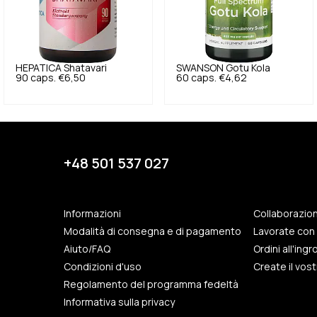
HEPATICA
Shatavari
SWANSON
Gotu Kola
90 caps.
€6,50
60 caps.
€4,62
+48 501 537 027
Informazioni
Collaborazio
Modalità di consegna e di pagamento
Lavorate con 
Aiuto/FAQ
Ordini all'ing
Condizioni d'uso
Create il vos
Regolamento del programma fedeltà
Informativa sulla privacy