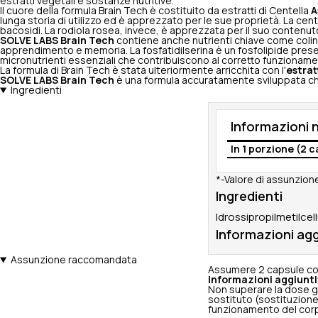
estratti vegetali e sostanze nutritive.
Il cuore della formula Brain Tech è costituito da estratti di Centella
A
lunga storia di utilizzo ed è apprezzato per le sue proprietà. La cent
bacosidi. La rodiola rosea, invece, è apprezzata per il suo contenuto
SOLVE LABS Brain Tech
contiene anche nutrienti chiave come colina,
apprendimento e memoria. La fosfatidilserina è un fosfolipide presen
micronutrienti essenziali che contribuiscono al corretto funzioname
La formula di Brain Tech è stata ulteriormente arricchita con l'
estrat
SOLVE LABS Brain Tech
è una formula accuratamente sviluppata ch
Ingredienti
Informazioni n
In 1 porzione (2 
*-Valore di assunzione
Ingredienti
Idrossipropilmetilcel
Informazioni agg
Assunzione raccomandata
Assumere 2 capsule co
Informazioni aggiunti
Non superare la dose g
sostituto (sostituzione)
funzionamento del cor