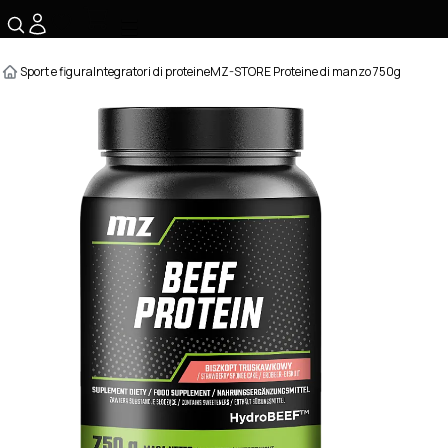
☰
Sport e figura
Integratori di proteine
MZ-STORE Proteine di manzo 750g