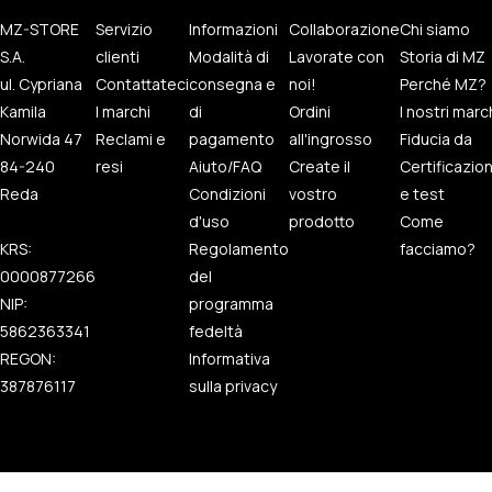
MZ-STORE
Servizio
Informazioni
Collaborazione
Chi siamo
S.A.
clienti
Modalità di
Lavorate con
Storia di MZ
ul. Cypriana
Contattateci
consegna e
noi!
Perché MZ?
Kamila
I marchi
di
Ordini
I nostri marc
Norwida 47
Reclami e
pagamento
all'ingrosso
Fiducia da
84-240
resi
Aiuto/FAQ
Create il
Certificazio
Reda
Condizioni
vostro
e test
d'uso
prodotto
Come
KRS:
Regolamento
facciamo?
0000877266
del
NIP:
programma
5862363341
fedeltà
REGON:
Informativa
387876117
sulla privacy