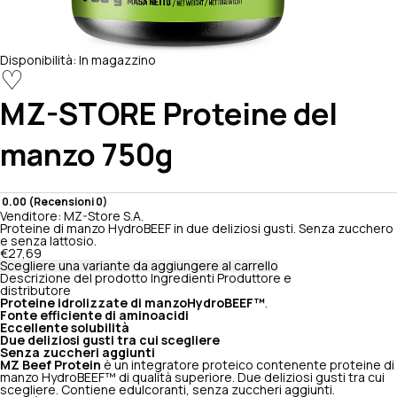
Disponibilità:
In magazzino
♡
MZ-STORE
Proteine del
manzo 750g
0.00 (Recensioni 0)
Venditore:
MZ-Store S.A.
Proteine di manzo HydroBEEF in due deliziosi gusti. Senza zucchero
e senza lattosio.
€27,69
Scegliere una variante da aggiungere al carrello
Descrizione del prodotto
Ingredienti
Produttore e
distributore
Proteine idrolizzate di manzo
HydroBEEF™
.
Fonte efficiente di aminoacidi
Eccellente solubilità
Due deliziosi gusti tra cui scegliere
Senza zuccheri aggiunti
MZ Beef Protein
è un integratore proteico contenente proteine di
manzo HydroBEEF™ di qualità superiore. Due deliziosi gusti tra cui
scegliere. Contiene edulcoranti, senza zuccheri aggiunti.