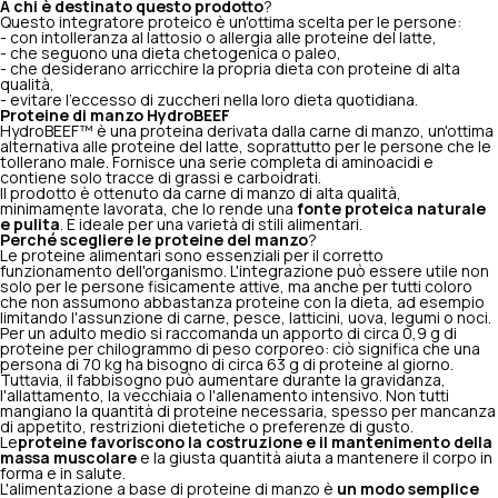
A chi è destinato questo prodotto
?
Questo integratore proteico è un'ottima scelta per le persone:
- con intolleranza al lattosio o allergia alle proteine del latte,
- che seguono una dieta chetogenica o paleo,
- che desiderano arricchire la propria dieta con proteine di alta
qualità,
- evitare l'eccesso di zuccheri nella loro dieta quotidiana.
Proteine di manzo HydroBEEF
HydroBEEF™ è una proteina derivata dalla carne di manzo, un'ottima
alternativa alle proteine del latte, soprattutto per le persone che le
tollerano male. Fornisce una serie completa di aminoacidi e
contiene solo tracce di grassi e carboidrati.
Il prodotto è ottenuto da carne di manzo di alta qualità,
minimamente lavorata, che lo rende una
fonte proteica naturale
e pulita
. È ideale per una varietà di stili alimentari.
Perché scegliere le proteine del manzo
?
Le proteine alimentari sono essenziali per il corretto
funzionamento dell'organismo. L'integrazione può essere utile non
solo per le persone fisicamente attive, ma anche per tutti coloro
che non assumono abbastanza proteine con la dieta, ad esempio
limitando l'assunzione di carne, pesce, latticini, uova, legumi o noci.
Per un adulto medio si raccomanda un apporto di circa 0,9 g di
proteine per chilogrammo di peso corporeo: ciò significa che una
persona di 70 kg ha bisogno di circa 63 g di proteine al giorno.
Tuttavia, il fabbisogno può aumentare durante la gravidanza,
l'allattamento, la vecchiaia o l'allenamento intensivo. Non tutti
mangiano la quantità di proteine necessaria, spesso per mancanza
di appetito, restrizioni dietetiche o preferenze di gusto.
Le
proteine favoriscono la costruzione e il mantenimento della
massa muscolare
e la giusta quantità aiuta a mantenere il corpo in
forma e in salute.
L'alimentazione a base di proteine di manzo è
un modo semplice