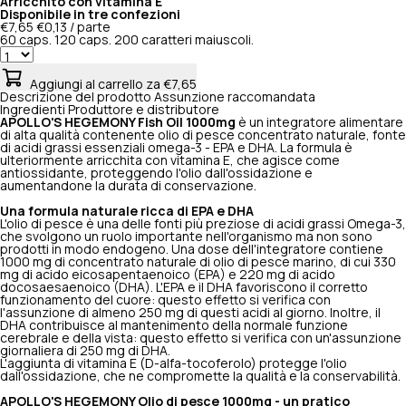
Arricchito con vitamina E
Disponibile in tre confezioni
€7,65
€0,13 / parte
60 caps.
120 caps.
200 caratteri maiuscoli.
Aggiungi al carrello
za €7,65
Descrizione del prodotto
Assunzione raccomandata
Ingredienti
Produttore e distributore
APOLLO'S HEGEMONY Fish Oil 1000mg
è un integratore alimentare
di alta qualità contenente olio di pesce concentrato naturale, fonte
di acidi grassi essenziali omega-3 - EPA e DHA. La formula è
ulteriormente arricchita con vitamina E, che agisce come
antiossidante, proteggendo l'olio dall'ossidazione e
aumentandone la durata di conservazione.
Una formula naturale ricca di EPA e DHA
L'olio di pesce è una delle fonti più preziose di acidi grassi Omega-3,
che svolgono un ruolo importante nell'organismo ma non sono
prodotti in modo endogeno. Una dose dell'integratore contiene
1000 mg di concentrato naturale di olio di pesce marino, di cui 330
mg di acido eicosapentaenoico (EPA) e 220 mg di acido
docosaesaenoico (DHA). L'EPA e il DHA favoriscono il corretto
funzionamento del cuore: questo effetto si verifica con
l'assunzione di almeno 250 mg di questi acidi al giorno. Inoltre, il
DHA contribuisce al mantenimento della normale funzione
cerebrale e della vista: questo effetto si verifica con un'assunzione
giornaliera di 250 mg di DHA.
L'aggiunta di vitamina E (D-alfa-tocoferolo) protegge l'olio
dall'ossidazione, che ne compromette la qualità e la conservabilità.
APOLLO'S HEGEMONY Olio di pesce 1000mg - un pratico