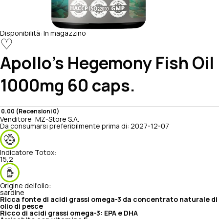
Disponibilità:
In magazzino
♡
Apollo's Hegemony
Fish Oil
1000mg 60 caps.
0.00 (Recensioni 0)
Venditore:
MZ-Store S.A.
Da consumarsi preferibilmente prima di:
2027-12-07
Indicatore Totox:
15,2
Origine dell'olio:
sardine
Ricca fonte di acidi grassi omega-3 da concentrato naturale di
olio di pesce
Ricco di acidi grassi omega-3: EPA e DHA