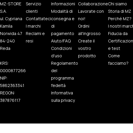
MZ-STORE
Servizio
Informazioni
Collaborazione
Chi siamo
S.A.
clienti
Modalità di
Lavorate con
Storia di MZ
ul. Cypriana
Contattateci
consegna e
noi!
Perché MZ?
Kamila
I marchi
di
Ordini
I nostri marc
Norwida 47
Reclami e
pagamento
all'ingrosso
Fiducia da
84-240
resi
Aiuto/FAQ
Create il
Certificazio
Reda
Condizioni
vostro
e test
d'uso
prodotto
Come
KRS:
Regolamento
facciamo?
0000877266
del
NIP:
programma
5862363341
fedeltà
REGON:
Informativa
387876117
sulla privacy