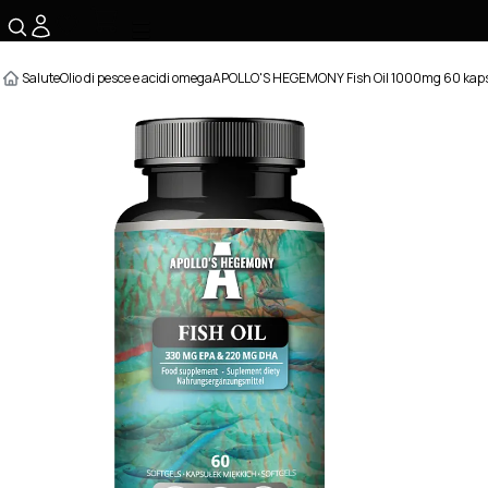
☰
Salute
Olio di pesce e acidi omega
APOLLO'S HEGEMONY Fish Oil 1000mg 60 kaps